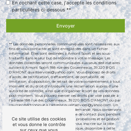
En cochant cette case, j'accepte les conditions
particulières ci-dessous **
Envoyer
** Les données personnelles communiquées sont nécessaires aux
fins de vous contacter et sont enregistrées dans un fichier
informatisé. Elles sont destinées à Amont Sport et ses sous-
traitants dans le seul but de répondre à votre message. Les
données collectées seront communiquées aux seuls destinataires
suivants: Amont Sport 188 rue des Couenneaux, 39220 BOIS
D'AMONT qualitservices@yahoo.com. Vous disposez de droits
d’accès, de rectification, d’effacement, de portabilité, de
limitation, d’opposition, de retrait de votre consentement à tout
moment et du droit d’introduire une réclamation auprès d’une
autorité de contrôle, ainsi que d’organiser le sort de vos données
post-mortem. Vous pouvez exercer ces droits par voie postale à
l'adresse 188 rue des Couenneaux, 39220 BOIS D'AMONT ou par
courrier électronique à l'adresse qualitservices@yahoo.com. Un
justificatif d'identité pourra vous être demandé. Nous conservons
vos données pendant la période de prise de contact puis pendant
Ce site utilise des cookies
la durée de prescription légale aux fins probatoires et de gestion
des contentieux. Vous avez le droit de vous inscrire sur la liste
et vous donne le contrôle
d'opposition au démarchage téléphonique, disponible à cette
sur ceux que vous